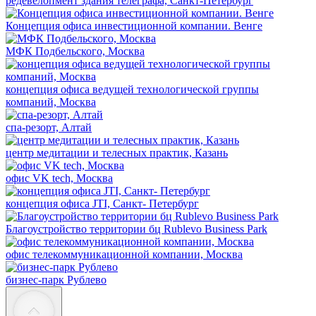
редевелопмент здания телеграфа, Санкт-Петербург
Концепция офиса инвестиционной компании. Венге
МФК Подбельского, Москва
концепция офиса ведущей технологической группы
компаний, Москва
спа-резорт, Алтай
центр медитации и телесных практик, Казань
офис VK tech, Москва
концепция офиса JTI, Санкт- Петербург
Благоустройство территории бц Rublevo Business Park
офис телекоммуникационной компании, Москва
бизнес-парк Рублево