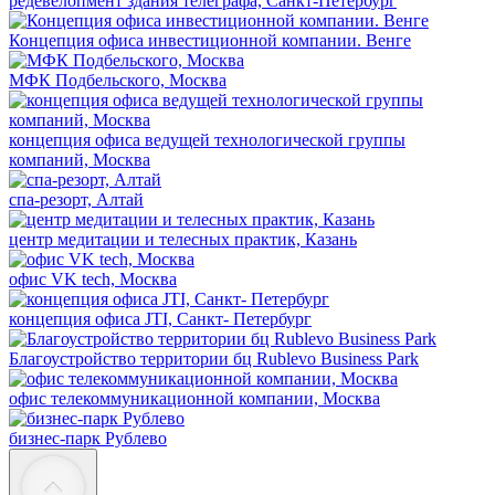
редевелопмент здания телеграфа, Санкт-Петербург
Концепция офиса инвестиционной компании. Венге
МФК Подбельского, Москва
концепция офиса ведущей технологической группы
компаний, Москва
спа-резорт, Алтай
центр медитации и телесных практик, Казань
офис VK tech, Москва
концепция офиса JTI, Санкт- Петербург
Благоустройство территории бц Rublevo Business Park
офис телекоммуникационной компании, Москва
бизнес-парк Рублево