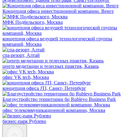
редевелопмент здания телеграфа, Санкт-Петербург
Концепция офиса инвестиционной компании. Венге
МФК Подбельского, Москва
концепция офиса ведущей технологической группы
компаний, Москва
спа-резорт, Алтай
центр медитации и телесных практик, Казань
офис VK tech, Москва
концепция офиса JTI, Санкт- Петербург
Благоустройство территории бц Rublevo Business Park
офис телекоммуникационной компании, Москва
бизнес-парк Рублево