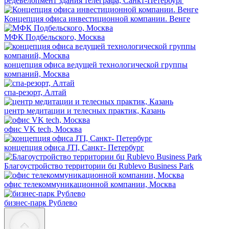
редевелопмент здания телеграфа, Санкт-Петербург
Концепция офиса инвестиционной компании. Венге
МФК Подбельского, Москва
концепция офиса ведущей технологической группы
компаний, Москва
спа-резорт, Алтай
центр медитации и телесных практик, Казань
офис VK tech, Москва
концепция офиса JTI, Санкт- Петербург
Благоустройство территории бц Rublevo Business Park
офис телекоммуникационной компании, Москва
бизнес-парк Рублево